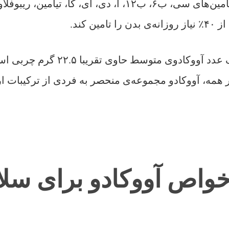
منگنز، فسفر و روی است. هم‌چنین دارای ویتامین‌های سی، ب۶
 کند.
طبق گفته‌ی کمیسیون آووکادوی کال
تر همه، آووکادو مجموعه‌ی منحصر به فردی از ترکیبات ار