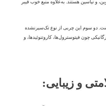
، ب۱۲، آ، دی، ای، کا، تیامین، ریبوفلاوین، و نیاسین هستند. به‌علاوه منبع خوب فیبر
یفرنیا، یک عدد آووکادوی متوسط حاوی تقریبا ۲۲.۵ گرم چربی است. دو سوم این چربی از نوع تک‌سیرنشده
گانیکی چون فیتوسترول‌ها، کاروتنوئیدها، و