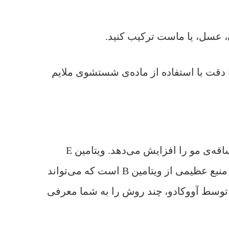
ون، عسل، یا ماست ترکیب کنید.
ا دقت با استفاده از ماده‌ی شستشوی ملایم
ویتامین E فراوان موجود در آووکادو برای مرطوب کردن فولیکول‌های مو مفید است و سلامت کلی ساقه‌ی مو را افزایش می‌دهد. ویتامین E
همچنین از موها در برابر آسیب که سرعت رشد مو را کاهش می‌دهد مواظبت می‌کند. آووکادو حاوی منبع عظیمی از ویتامین B است که می‌تواند
 توسط آووکادو، چند روش را به شما معرفی