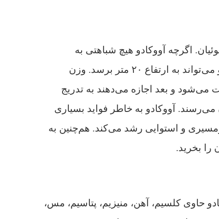
ئیان. اگرچه آووکادو هیچ شباهتی به
خویشاوندانش ندارد، اما رابطه‌ی نزدیکی با دارچین و برگ بو دارد. درخت آووکادو معمولا بلند است و می‌تواند به ارتفاع ۲۰ متر برسد. وزن
یوه به صورت نارس برداشت می‌شود و بعد اجازه می‌دهند به تدریج
 می‌رسند. آووکادو به خاطر فواید بسیاری
سیری و استوایی رشد می‌کند. هم‌چنین به
را بخرید.
ادو حاوی کلسیم، آهن، منیزیم، پتاسیم، مس،