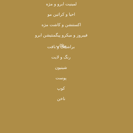
لمینیت ابرو و مژه
احیا و کراتین مو
اکستنشن و کاشت مژه
فیبروز و میکرو پیگمنتیشن ابرو
میکاپ
براشینگ و بافت
رنگ و لایت
شینیون
پوست
کوپ
ناخن